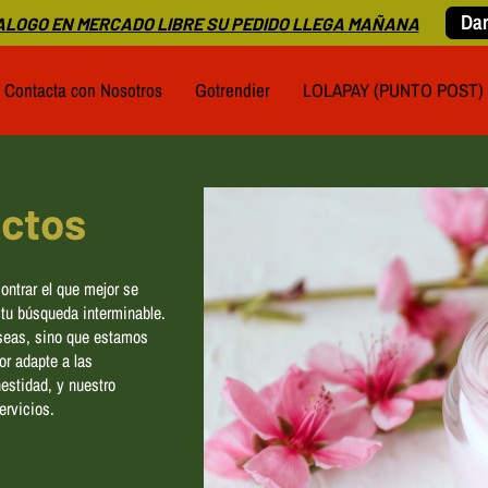
Dar
LOGO EN MERCADO LIBRE SU PEDIDO LLEGA MAÑANA
Contacta con Nosotros
Gotrendier
LOLAPAY (PUNTO POST)
uctos
ntrar el que mejor se
 tu búsqueda interminable.
eseas, sino que estamos
or adapte a las
estidad, y nuestro
ervicios.