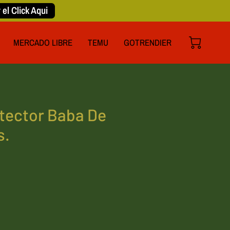
 el Click Aqui
MERCADO LIBRE
TEMU
GOTRENDIER
tector Baba De
s.