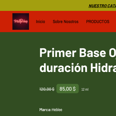
NUESTRO CATA
Inicio
Sobre Nosotros
PRODUCTOS
Primer Base O
duración Hidr
85,00 $
120,00 $
12 ml
Heblee
Marca
: