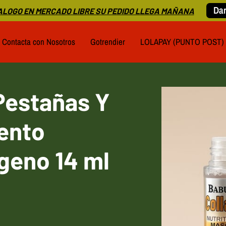
Dar
LOGO EN MERCADO LIBRE SU PEDIDO LLEGA MAÑANA
Contacta con Nosotros
Gotrendier
LOLAPAY (PUNTO POST)
Pestañas Y
ento
ágeno 14 ml